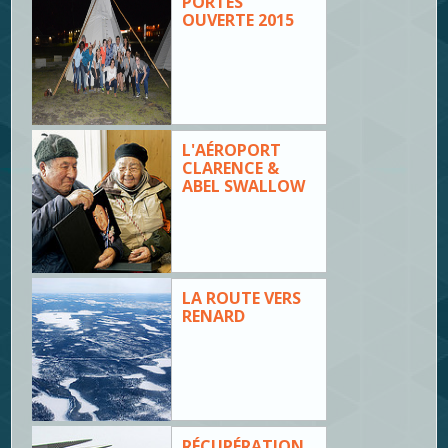
PORTES
OUVERTE 2015
L'AÉROPORT
CLARENCE &
ABEL SWALLOW
LA ROUTE VERS
RENARD
RÉCUPÉRATION