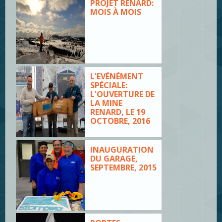
PROJET RENARD:
MOIS À MOIS
L'EVÉNÉMENT
SPÉCIALE:
L'OUVERTURE DE
LA MINE
RENARD, LE 19
OCTOBRE, 2016
INAUGURATION
DU GARAGE,
SEPTEMBRE, 2015